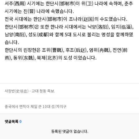
서주(西周) 시기에는 한단시(邯郸市)이 위(卫) 나라에 속하며, 춘추
시기에는 진(晋) 나라에 속했습니다.
전국 시대에는 한단시(邯郸市)이 조나라(赵国)의 수도였습니다.
한단시(邯郸市)은 또한 한나라 시대에서는 낙양(洛阳), 임치(临淄),
남양(南阳), 성도(成都)와 함께 5대 도시로 불리는 명성을 함께하였
습니다.
한단시의 린장현은 조위(曹魏), 후조(后赵), 염위(冉魏), 전연(前
燕), 동위(东魏), 북제(北齐)의 도성 이었습니다.
사장반(史墙盘) - 고대 청동 족보.
중국에서 면적이 제일 큰 10대 성/자치구
댓글목록
0
등록된 댓글이 없습니다.