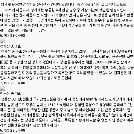
양가계 杨家界양가계는 천자산과 인접해 있습니다. 총면적은 34 Km2 고 최대 고도는
1130m에 이릅니다. 양가계는 무릉원 4대 관광 명승 중 가장 최근에 개발된 명승지입니
다. 과거에는 원가계를 아는 사람이 거의 없었지만 지금은 자연미로 명성을 날려 많은 사람들
이 찾는 명승이 되었습니다. 양가계는 특히 고요하며 기복이 심한 봉우리, 깊은 협곡, 구불구
불 한 맑은 개울, 황혼 등이 절경을 이룹니다.이 풍경구는 송나라 때 명문 양씨 가문과 깊은 관
련이 있는 곳이기도 합니다. 양…
6,707
23-04-08
천자산 天子山
천자산 天子山천자산은 무릉원의 북서쪽에 위치하고 있습니다.천자산은 장가계(무릉원)의
관광 포인트 중 하나입니다. 우뚝 솟은 어필봉(御笔峰), 선녀산화(仙女散花), 공중전원(空中
田园) 등 다양한 멋진 명소가 있습니다.가장 높은 봉우리는 해발 1,260미터로 주변 산과 계
곡의 숨 막히는 전경을 제공합니다. 방문객들은 산 곳곳에 흩어져 있는 폭포, 다리, 돌숲, 동굴
을 탐험하고 현지 민속 풍습을 체험하고 독특한 향토 요리를 맛볼 수 있습니다. 천자산은 계
절과 시간에 따라 모습이 바뀌는 흥미로운 곳입니…
7,352
23-04-08
천문산 天门山
천문산 天门山천문산 국가삼림공원은 장가계 시 중심에서 8km 떨어져 있으며 장가계에서
가장 높은 산으로 주봉의 높이는 1518.6m 입니다. 장엄한 풍경으로 유명하며 중국어로 "천
국의 문"을 의미하는 유명한 천문 동굴이 주요 명소 중 하나입니다. 고원 같은 산꼭대기, 잘
보존된 원생림, 희귀식물종, 천연 분재 등이 어우러져 하늘의 아름다운 꽃밭하늘의 경계선에
선경에 비유되는 장관을 이룹니다. 경이롭고 독특한 지형과 비교할 수 없는 자연 경관이 어우
러져 천문산은 전 세계 관광객들에게 인기…
6,759
23-04-08