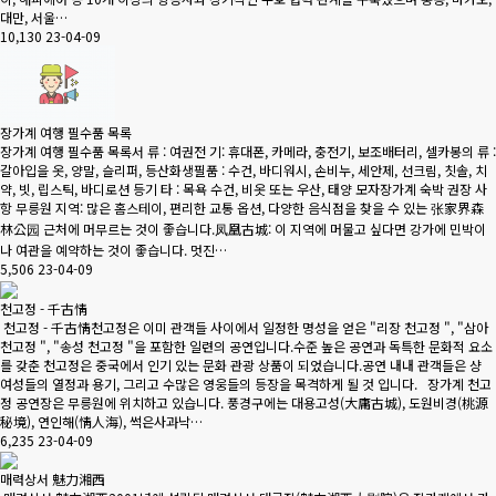
대만, 서울…
10,130
23-04-09
장가계 여행 필수품 목록
장가계 여행 필수품 목록서 류 : 여권전 기: 휴대폰, 카메라, 충전기, 보조배터리, 셀카봉의 류 :
갈아입을 옷, 양말, 슬리퍼, 등산화생필품 : 수건, 바디워시, 손비누, 세안제, 선크림, 칫솔, 치
약, 빗, 립스틱, 바디로션 등기 타 : 목욕 수건, 비옷 또는 우산, 태양 모자장가계 숙박 권장 사
항 무릉원 지역: 많은 홈스테이, 편리한 교통 옵션, 다양한 음식점을 찾을 수 있는 张家界森
林公园 근처에 머무르는 것이 좋습니다.凤凰古城: 이 지역에 머물고 싶다면 강가에 민박이
나 여관을 예약하는 것이 좋습니다. 멋진…
5,506
23-04-09
천고정 - 千古情
천고정 - 千古情천고정은 이미 관객들 사이에서 일정한 명성을 얻은 "리장 천고정 ", "삼아
천고정 ", "송성 천고정 "을 포함한 일련의 공연입니다.수준 높은 공연과 독특한 문화적 요소
를 갖춘 천고정은 중국에서 인기 있는 문화 관광 상품이 되었습니다.공연 내내 관객들은 샹
여성들의 열정과 용기, 그리고 수많은 영웅들의 등장을 목격하게 될 것 입니다. 장가계 천고
정 공연장은 무릉원에 위치하고 있습니다. 풍경구에는 대용고성(大庸古城), 도원비경(桃源
秘境), 연인해(情人海), 썩은사과낙…
6,235
23-04-09
매력상서 魅力湘西