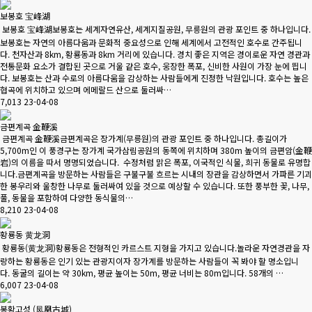
보봉호 宝峰湖
보봉호 宝峰湖보봉호는 세계자연유산, 세계지질공원, 무릉원의 관광 포인트 중 하나입니다.
보봉호는 자연의 아름다움과 문화적 중요성으로 인해 세계에서 고전적인 호수로 간주됩니
다. 천자산과 8km, 황룡동과 8km 거리에 있습니다. 경치 좋은 지역은 경이로운 자연 경관과
전통문화 요소가 결합된 곳으로 거울 같은 호수, 웅장한 폭포, 신비한 사원이 가장 눈에 띕니
다. 보봉호는 산과 수로의 아름다움을 감상하는 사람들에게 진정한 낙원입니다. 호수는 높은
협곡에 위치하고 있으며 에메랄드 산으로 둘러싸…
7,013
23-04-08
금편계곡 金鞭溪
금편계곡 金鞭溪금편계곡은 장가계(무릉원)의 관광 포인트 중 하나입니다. 총길이가
5,700m인 이 풍경구는 장가계 국가삼림공원의 동쪽에 위치하며 380m 높이의 금편암(金鞭
岩)의 이름을 따서 명명되었습니다. 수정처럼 맑은 폭포, 이국적인 식물, 희귀 동물로 유명합
니다.금편계곡을 방문하는 사람들은 구불구불 흐르는 시내의 장관을 감상하면서 가파른 기괴
한 봉우리와 울창한 나무로 둘러싸여 있을 것으로 예상할 수 있습니다. 또한 풍부한 꽃, 나무,
풀, 동물을 포함하여 다양한 동식물의…
8,210
23-04-08
황룡동 黄龙洞
황룡동(黄龙洞)황룡동은 전형적인 카르스트 지형을 가지고 있습니다.놀라운 자연경관을 자
랑하는 황룡동은 인기 있는 관광지이자 장가계를 방문하는 사람들이 꼭 봐야 할 명소입니
다. 동굴의 길이는 약 30km, 평균 높이는 50m, 평균 너비는 80m입니다. 58개의 …
6,007
23-04-08
봉황고성 (凤凰古城)