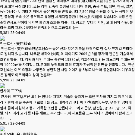
매력상서 魅力湘西2001년에 설립된 매력상서 대극장(魅力湘西大剧院)은 장가계에서 가
장 오래된 극장입니다. 쇼는 강한 민족적 특성을 나타내며 홍콩, 중국 본토, 대만, 한국, 일본,
동남아시아 및 기타 지역에서 높은 평가를 받았습니다.2,800명을 수용할 수 있는 극장은 멋
진 풍경과 우뚝 솟은 봉우리로 유명한 세계지질공원(世界地质公园)에 있습니다. 극장은 단
순하면서도 우아하며 자연 환경과 조화를 이룹니다. 정교한 무대 디자인, 고대 음악 선율, 놀
라운 조명 효과, 아름다운 민족의상으로 고품질의 문…
5,381
23-04-09
천문호선 - 天門狐仙
천문호선 - 天門狐仙천문호선쇼는 높은 산과 깊은 계곡을 배경으로 한 실사 뮤지컬 드라마
로 알려져 있습니다. 나무꾼 류하이(刘海)의 이야기로 2009년 9월 장가계 천문산 기슭에서
초연되었습니다. 강당과 메인 무대는 총면적 19880㎡, 강화유리로 만든 파노라마 무대는 면
적 10000㎡를 차지합니다.무대의 투명도와 조명 효과가 환상적인 장면을 연출합니다. 천문
호선쇼는 여우 요정과 나무꾼의 낭만적인 사랑 이야기를 5부로 나누어 공연합니다. 여우요정
은 강제로 여우제국의 왕과 결혼하…
5,998
23-04-09
싼샤궈 三下锅
싼샤궈 三下锅후난 요리는 한나라 때까지 거슬러 올라가는 오랜 역사를 가지고 있으며 요
리 기술이 높은 수준에 이르렀다는 점도 매력적입니다. 베이컨(腊肉), 두부, 무를 한 냄비에
함께 끓여 시원하고 풍미 가득한 조합을 만듭니다. 그리고 곱창, 삼겹살, 양고기, 양고기, 족
발, 돼지 머리 고기 등 다른 재료도 추가합니다.이 재료들은 모두 하나의 냄비에서 함께 조리
됩니다.
5,917
23-04-09
둬자오위터우 - 剁椒鱼头