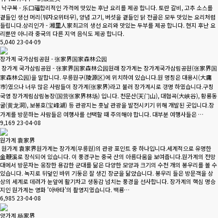
낙구복 - 乐口福합리적인 가격에 맛있는 후난 요리를 제공 합니다. 토란 갈비, 고추 소스를
곁들인 생선 머리(둬자오위터우), 양념 고기, 버섯을 곁들인 닭 전골은 모두 맛있는 요리처럼
들립니다.상리인가 - 湘里人家최고의 생선 요리와 맛있는 두부를 제공 합니다. 현지 후난 요
리뿐만 아니라 중국의 다른 지역 음식도 제공 합니다.
5,040
23-04-09
장가계 국가삼림공원 - 张家界国家森林公园
장가계 국가삼림공원 - 张家界国家森林公园원래 장가계는 장가계국가삼림공원(张家界国
家森林公园)을 말합니다. 무릉원구(陵源区)에 위치하여 있습니다.원 명칭은 대용시(大庸
市)였으나 너무 많은 사람들이 장가계(张家界)라고 불러 장가계시로 갱명 하였습니다.구칭
국영 장가계림삼림농장(国营张家界林场) 입니다. 천문산(天门山), 대협곡(大峡谷), 황룡동
굴(黄龙洞), 보봉호(宝峰湖) 등 관광지는 훗날 관광을 발전시키기 위해 개발된 곳입니다.장
가계를 방문하는 사람들은 여행사를 선택할 때 주의해야 합니다. 대부분 여행사들은 …
9,169
23-04-08
원가계 袁家界
원가계 袁家界원가계는 장가계(무릉원)의 관광 포인트 중 하나입니다.세계적으로 유명한
金鞭溪로 장식되어 있습니다. 이 풍경구는 중국 산의 아름다움을 보여줍니다.원가계의 전망
대에서 방문자는 웅장한 용감한 군대를 닮은 다양한 모양과 크기의 수천 개의 봉우리를 볼 수
있습니다. 녹지로 뒤덮인 바위 기둥은 잘 생긴 장군을 닮았습니다. 봉우리 들은 방문객을 상
상의 세계로 데려가 눈앞에 활기차고 생동감 넘치는 풍경을 선사합니다. 장가계의 핵심 명승
지인 원가계는 영화 '아바타'의 촬영지였습니다. 백룡…
6,985
23-04-08
양가계 杨家界