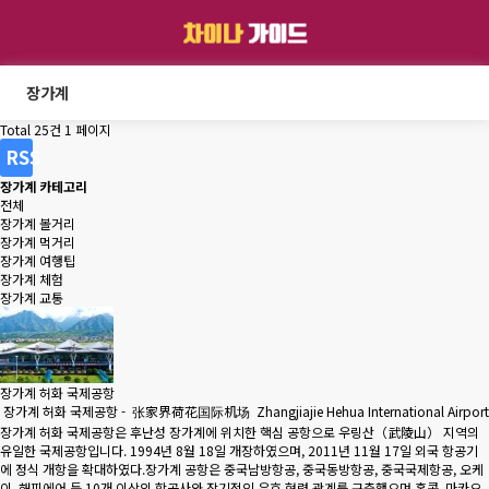
장가계
Total 25건
1 페이지
RSS
장가계 카테고리
전체
장가계 볼거리
장가계 먹거리
장가계 여행팁
장가계 체험
장가계 교통
장가계 허화 국제공항
장가계 허화 국제공항 - 张家界荷花国际机场 Zhangjiajie Hehua International Airport
장가계 허화 국제공항은 후난성 장가계에 위치한 핵심 공항으로 우링산（武陵山） 지역의
유일한 국제공항입니다. 1994년 8월 18일 개장하였으며, 2011년 11월 17일 외국 항공기
에 정식 개항을 확대하였다.장가계 공항은 중국남방항공, 중국동방항공, 중국국제항공, 오케
이, 해피에어 등 10개 이상의 항공사와 장기적인 우호 협력 관계를 구축했으며 홍콩, 마카오,