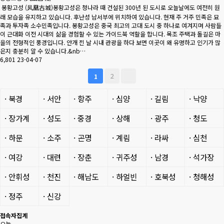
봉황고성 (凤凰古城)봉황고성은 청나라 때 건설된 300년 된 도시로 오늘날에도 여전히 원
래 모습을 유지하고 있습니다. 후난성 남서부에 위치하여 있습니다. 현재 주 거주 민족은 묘
족과 투자족 소수민족입니다. 봉황고성은 중국 최고의 고대 도시 중 하나로 여겨지며 사람들
이 근대화 이전 시대의 삶을 경험할 수 있는 가이드북 역할을 합니다. 목조 주택과 돌길은 마
을의 전형적인 풍경입니다. 안개 낀 날 시내 관광을 하다 보면 이곳이 왜 유명하고 인기가 많
은지 충분히 알 수 있습니다.&nb…
6,801
23-04-07
2
1
· 북경
· 서안
· 항주
· 심양
· 길림
· 낙양
· 장가계
· 성도
· 중경
· 상해
· 광주
· 청도
· 하문
· 소주
· 곤명
· 계림
· 라싸
· 심천
· 여강
· 대련
· 장춘
· 귀주성
· 남경
· 석가장
· 안휘성
· 천진
· 해남도
· 하얼빈
· 호북성
· 청해성
· 정주
· 신강
접속자집계
오늘