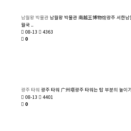
남월왕 박물관
남월왕 박물관 南越王博物馆광주 서한남월
월국 ..
08-13
4363
0
광주 타워
광주 타워 广州塔광주 타워는 탑 부분의 높이가 
08-13
4401
0