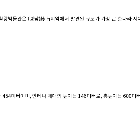
왕박물관은 (령남)岭南지역에서 발견된 규모가 가장 큰 한나라 시
454미터이며, 안테나 매대의 높이는 146미터로, 총높이는 600미터로