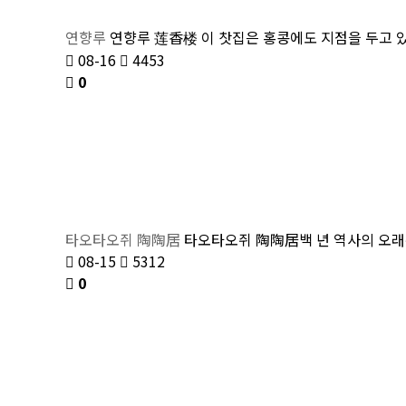
연향루
연향루 莲香楼 이 찻집은 홍콩에도 지점을 두고 있
08-16
4453
0
타오타오쥐 陶陶居
타오타오쥐 陶陶居백 년 역사의 오래된
08-15
5312
0