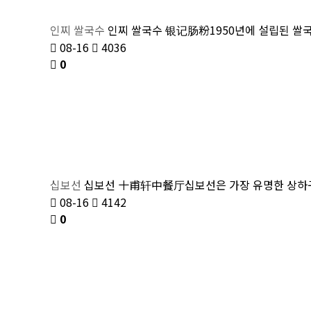
인찌 쌀국수
인찌 쌀국수 银记肠粉1950년에 설립된 쌀국
08-16
4036
0
십보선
십보선 十甫轩中餐厅십보선은 가장 유명한 상하구 
08-16
4142
0