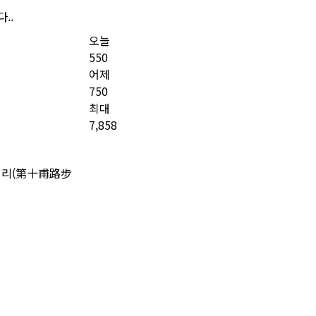
..
오늘
550
어제
750
최대
7,858
거리(第十甫路步