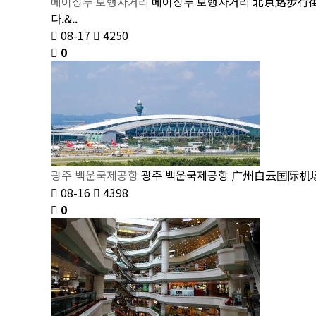
베이징루 보행자거리
베이징루 보행자거리 北京路步行街 
다.&..
08-17
4250
0
광주 백운국제공항
광주 백운국제공항 广州白云国际机场백
08-16
4398
0