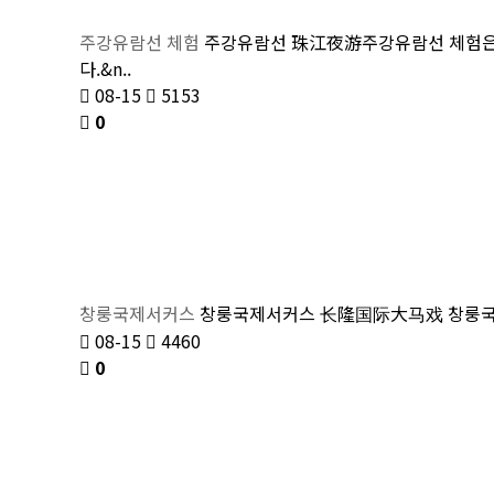
주강유람선 체험
주강유람선 珠江夜游주강유람선 체험은 중
다.&n..
08-15
5153
0
창룽국제서커스
창룽국제서커스 长隆国际大马戏 창룽국제서커
08-15
4460
0