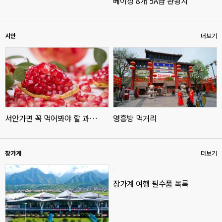
베이징 8개 5A급 관광지
시안
더보기
서안가면 꼭 먹어봐야 할 과…
영흥방 먹거리
장가계
더보기
장가계 여행 필수품 목록