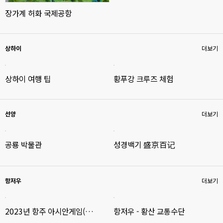
장가계 허화 국제공항
상하이
더보기
상하이 여행 팁
황푸강 크루즈 체험
선양
더보기
공룡 박물관
성경백기 盛京百记
항저우
더보기
2023년 항주 아시안게임(…
항저우 - 황산 교통수단