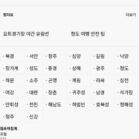
칭다오
더보기
요트경기장 야간 유람선
청도 여행 안전 팁
· 북경
· 서안
· 항주
· 심양
· 길림
· 낙양
· 장가계
· 성도
· 중경
· 상해
· 광주
· 청도
· 하문
· 소주
· 곤명
· 계림
· 라싸
· 심천
· 여강
· 대련
· 장춘
· 귀주성
· 남경
· 석가장
· 안휘성
· 천진
· 해남도
· 하얼빈
· 호북성
· 청해성
· 정주
· 신강
접속자집계
오늘
131