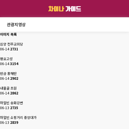
관광지영상
이미지 목록
심양 천주교회당
06-14
2731
평요고성
06-14
3154
반금 홍해탄
06-14
2902
내몰골 초원
06-14
2862
하얼빈 송화강변
06-13
2735
하얼빈 쇼핑거리 중앙대가
06-13
2839