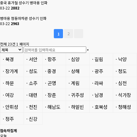
중국 휴가철 성수기 병마용 인파
03-22
2882
병마용 청동마차관 성수기 인파
03-22
2963
2
1
전체 23건
1 페이지
· 북경
· 서안
· 항주
· 심양
· 길림
· 낙양
· 장가계
· 성도
· 중경
· 상해
· 광주
· 청도
· 하문
· 소주
· 곤명
· 계림
· 라싸
· 심천
· 여강
· 대련
· 장춘
· 귀주성
· 남경
· 석가장
· 안휘성
· 천진
· 해남도
· 하얼빈
· 호북성
· 청해성
· 정주
· 신강
접속자집계
오늘