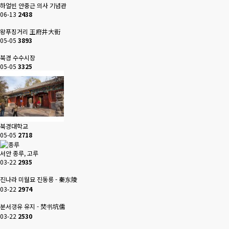
하얼빈 안중근 의사 기념관
06-13
2438
왕푸징거리 王府井大街
05-05
3893
북경 수수시장
05-05
3325
북경대학교
05-05
2718
서안 종루, 고루
03-22
2935
진나라 미월묘 진동릉 - 秦东陵
03-22
2974
분서갱유 유지 - 焚书坑儒
03-22
2530