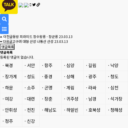
검
이전글
동방 피라미드 장수왕릉 - 장군릉
23.03.13
색
목
다음글
고구려 대형 산성 나통산 산성
23.03.13
댓글목록
록
댓글목록
등록된 댓글이 없습니다.
· 북경
· 서안
· 항주
· 심양
· 길림
· 낙양
· 장가계
· 성도
· 중경
· 상해
· 광주
· 청도
· 하문
· 소주
· 곤명
· 계림
· 라싸
· 심천
· 여강
· 대련
· 장춘
· 귀주성
· 남경
· 석가장
· 안휘성
· 천진
· 해남도
· 하얼빈
· 호북성
· 청해성
· 정주
· 신강