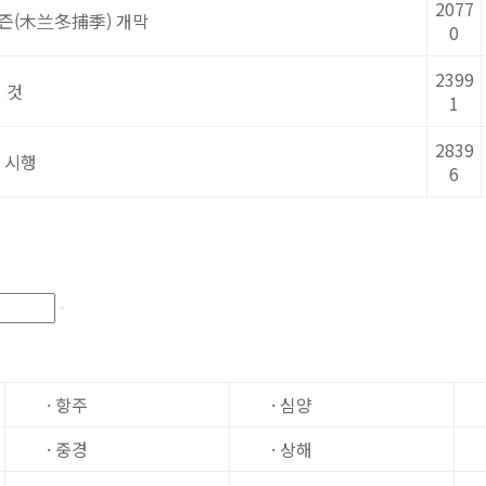
2077
즌(木兰冬捕季) 개막
0
2399
 것
1
2839
 시행
6
· 항주
· 심양
· 중경
· 상해