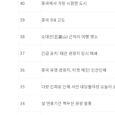
40
중국에서 가장 시원한 도시
39
중국 5대 고도
38
오대산(五臺山) 근처의 여행 명소
37
긴급 공지: 태산 관광지 임시 폐쇄
36
중국 유명 관광지. 티켓 매진! 인산인해
35
다량 인파로 인해 서안 대당불야성 오늘의 
34
설 연휴기간 백두산 관광 열풍