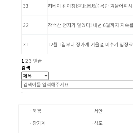
33
허베이 웨이창(河北围场): 목란 겨울어획시
32
장백산 천지가 얼었다! 내년 6월까지 지속될
31
12월 1일부터 장가계 겨울철 비수기 입장료
1
2
3
맨끝
검색
· 북경
· 서안
· 장가계
· 성도