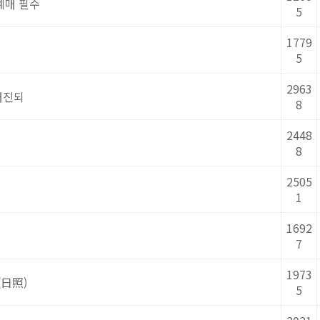
예매 필수
5
1779
5
2963
매진되
8
2448
8
2505
1
1692
7
1973
(日照)
5