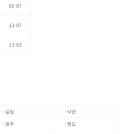
01-07
12-07
12-02
· 길림
· 낙양
· 광주
· 청도